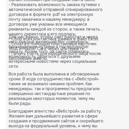
- Реализовать возможность заказа путевки с
автоматической отправкой сгенерированного
договора в формате .pdf на электронную
почту заказчика и нашему менеджеру; в
договоре уже указаны все имеющиеся
реквизиты каждой из сторон, а также печать
нашего директора и его подпись;
Для нас важно, чтобы сайт работал и через
- Сбор всех контактных данных в файл Excel;
него каждый желающий мог совершить
- Оплата с помощью пластиковых карточек
бронирование путевки и последующую
VISA и Master Card через «Интернет»;
оплату. Кроме того, на сайте появилась
- Печать счета для юридического лица после
возможность делиться с друзьями
заполнения анкеты.
интересными новостями через социальные
сети.
Вся работа была выполнена в обговоренные
сроки. В ходе сотрудничества с «Вебстрой»
также не возникало никаких проблем. Как
менеджеры, так и программисты предлагали
совершенно нестандартные решения по
реализации некоторых моментов, чему мы
были рады.
Благодарим агентство «Вебстрой» за работу.
Желаем вам дальнейшего развития в сфере
создания и продвижения сайтов и скорейшего
выхода на федеральный уровень, к чему вы