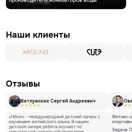
производителя ионизаторов воды
Наши клиенты
Отзывы
Ветлужских Сергей Андреевич
Ов
«Hilton» – международный детский лагерь с
Фитнес-ц
изучением английского языка. В нашем
спортивн
детском лагере ребята изучают по
Задача:
Л
специальной уникальной программе