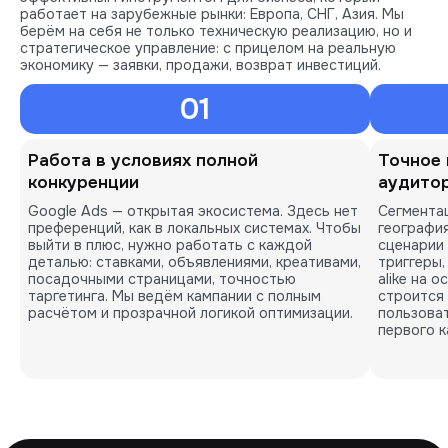
работает на зарубежные рынки: Европа, СНГ, Азия. Мы
берём на себя не только техническую реализацию, но и
стратегическое управление: с прицелом на реальную
экономику — заявки, продажи, возврат инвестиций.
01
Работа в условиях полной
Точное 
конкуренции
аудито
Google Ads — открытая экосистема. Здесь нет
Сегментац
преференций, как в локальных системах. Чтобы
географи
выйти в плюс, нужно работать с каждой
сценарии 
деталью: ставками, объявлениями, креативами,
триггеры,
посадочными страницами, точностью
alike на 
таргетинга. Мы ведём кампании с полным
строится
расчётом и прозрачной логикой оптимизации.
пользоват
первого к