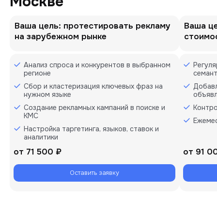
Москве
Ваша цель: протестировать рекламу
Ваша це
на зарубежном рынке
стоимо
Анализ спроса и конкурентов в выбранном
Регуля
регионе
семант
Сбор и кластеризация ключевых фраз на
Добавл
нужном языке
объяв
Создание рекламных кампаний в поиске и
Контро
КМС
Ежемес
Настройка таргетинга, языков, ставок и
аналитики
от
71 500 ₽
от
91 0
Оставить заявку