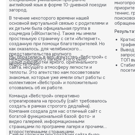
многопро
английский язык в форме 10-дневной поездки
приорите
загород.
теннис, 
В течение некоторого времени нашей
поисково
основной виртуальной связью с родителями и
обращени
их детьми была официальная группа в
Результа
соцмедиа («ВКонтакте»). Также мы имели
простенькую страничку с сети «Интернет»,
Кратн
созданную при помощи благотворителей. Но
трафик
как оказалось, для челябинского
Вывод
представительства крупного
запрос
Мы обратились в веб-агентство «Вебстрой» с
международного лагеря этого было
ТОП вы
целью разработки яркого, оригинального
недостаточно.
Стабил
сайта, несущего атмосферу легкости и
посети
теплоты. Это агентство нам посоветовали
карты.
знакомые, которые уже имели опыт работы с
коллективом «Вебстрой» и положительно
отозвались об их работе.
Команда «Вебстрой» оперативно
отреагировала на просьбу (сайт требовалось
создать в рамках строгого дедлайна).
Компания создала для нас отличный сайт с
богатой функциональной базой: фото- и
видео галереей, информационными
страницами по программе лагеря и прочими
второстепенными страницами.
Самым сложным при создании сайта было: