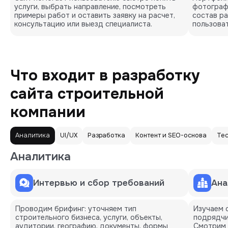
услуги, выбрать направление, посмотреть 
фотографи
примеры работ и оставить заявку на расчет, 
состав ра
консультацию или выезд специалиста.
пользова
Что входит в разработку
сайта строительной
компании
Аналитика
UI/UX
Разработка
Контент и SEO-основа
Те
Аналитика
Интервью и сбор требований
Ана
Проводим брифинг: уточняем тип
Изучаем 
строительного бизнеса, услуги, объекты,
подрядчи
аудитории, географию, документы, формы
Смотрим 