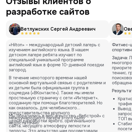
Отзывы клиентов о
разработке сайтов
Ветлужских Сергей Андреевич
Ов
«Hilton» – международный детский лагерь с
Фитнес-ц
изучением английского языка. В нашем
спортивн
детском лагере ребята изучают по
Задача:
Л
специальной уникальной программе
многопро
английский язык в форме 10-дневной поездки
приорите
загород.
теннис, 
В течение некоторого времени нашей
поисково
основной виртуальной связью с родителями и
обращени
их детьми была официальная группа в
Результа
соцмедиа («ВКонтакте»). Также мы имели
простенькую страничку с сети «Интернет»,
Кратн
созданную при помощи благотворителей. Но
трафик
как оказалось, для челябинского
Вывод
представительства крупного
запрос
Мы обратились в веб-агентство «Вебстрой» с
международного лагеря этого было
ТОП вы
целью разработки яркого, оригинального
недостаточно.
Стабил
сайта, несущего атмосферу легкости и
посети
теплоты. Это агентство нам посоветовали