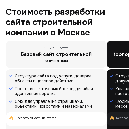
Стоимость разработки
сайта строительной
компании в Москве
от 3 до 5 недель
Базовый сайт строительной
Корпо
компании
Структура сайта под услуги, доверие,
Структ
объекты и целевое действие
докуме
Прототипы ключевых блоков, дизайн и
Уникал
адаптивная верстка
настр
CMS для управления страницами,
Формы
объектами, новостями и материалами
мессен
Бесплатная часть на старте:
Бесплатн