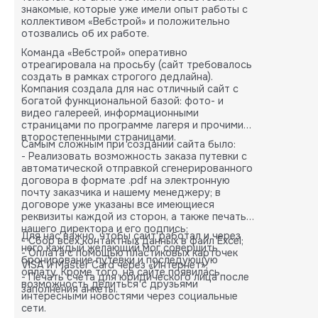
карты.
знакомые, которые уже имели опыт работы с
коллективом «Вебстрой» и положительно
отозвались об их работе.
Команда «Вебстрой» оперативно
отреагировала на просьбу (сайт требовалось
создать в рамках строгого дедлайна).
Компания создала для нас отличный сайт с
богатой функциональной базой: фото- и
видео галереей, информационными
страницами по программе лагеря и прочими
второстепенными страницами.
Самым сложным при создании сайта было:
- Реализовать возможность заказа путевки с
автоматической отправкой сгенерированного
договора в формате .pdf на электронную
почту заказчика и нашему менеджеру; в
договоре уже указаны все имеющиеся
реквизиты каждой из сторон, а также печать
нашего директора и его подпись;
Для нас важно, чтобы сайт работал и через
- Сбор всех контактных данных в файл Excel;
него каждый желающий мог совершить
- Оплата с помощью пластиковых карточек
бронирование путевки и последующую
VISA и Master Card через «Интернет»;
оплату. Кроме того, на сайте появилась
- Печать счета для юридического лица после
возможность делиться с друзьями
заполнения анкеты.
интересными новостями через социальные
сети.