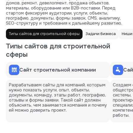
домов, ремонт, девелопмент, продажа объектов,
материалы, оборудование или B2B-поставки. Перед
стартом фиксируем аудитории, услуги, объекты,
географию, документы, формы заявок, CMS, аналитику,
SEO-структуру и требования к дальнейшему развитию.
Типы сайтов для строительной сферы
Задачи бизнеса
Ниши
Типы сайтов для строительной
сферы
Сайт строительной компании
Сай
Разрабатываем сайты для компаний, которым
Создаем 
нужно показать услуги, опыт, объекты,
общестро
документы, команду, этапы работ, географию,
системы, 
отзывы и формы заявки. Такой сайт должен
проектир
объяснять, чем занимается компания и почему
специали
ей можно доверить проект.
компетен
работы.