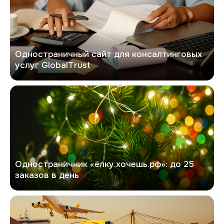
Одностраничный сайт для консалтинговых
услуг GlobalTrust
Хочешь елку
Одностраничник «ёлку.хочешь.рф»: до 25
заказов в день
Фаст Автотранс