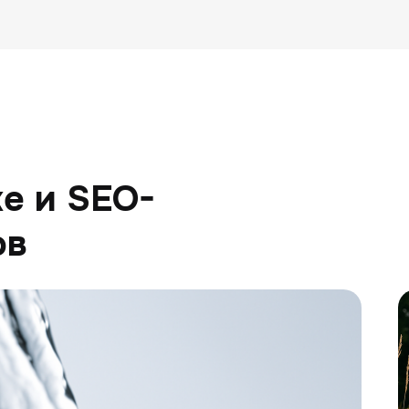
е и SEO-
ов
К