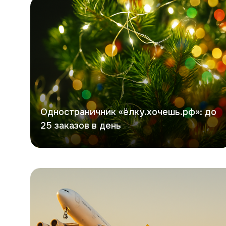
Хочешь елку
Одностраничник «ёлку.хочешь.рф»: до
25 заказов в день
Фаст Автотранс