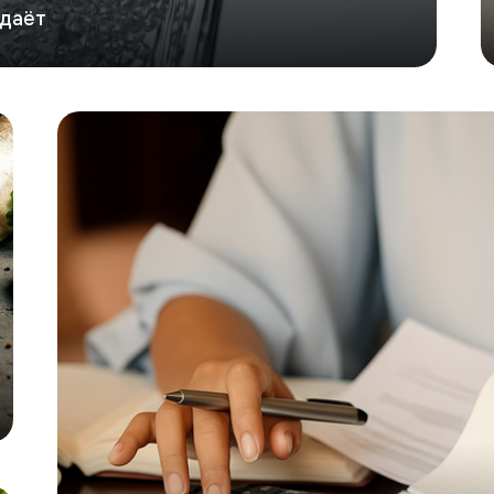
одаёт
GlobalTrust