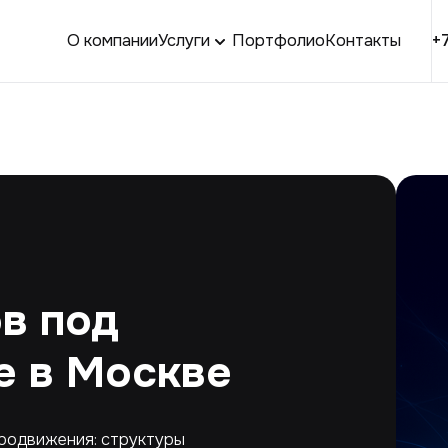
О компании
Услуги
Портфолио
Контакты
+
в под
 в Москве
родвижения: структуры