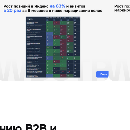
нию B2B и