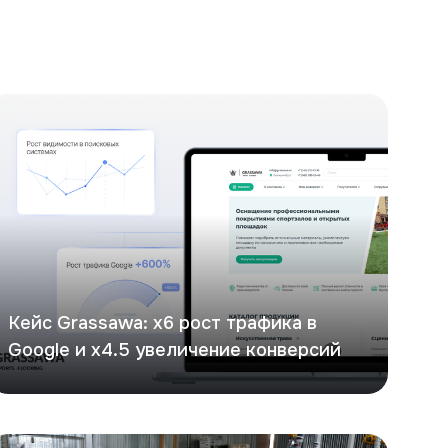
ейс: х6 рост трафика в Google и х4.5 увеличение конвер
Кейс Grassawa: х6 рост трафика в
Google и х4.5 увеличение конверсий
itON