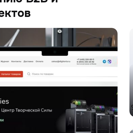
ектов
К
P