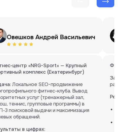
Овешков Андрей Васильевич
Ме
тнес-центр «NRG-Sport» — Крупный
Фрукт96 
ортивный комплекс (Екатеринбург)
Задача:
Р
дача:
Локальное SEO-продвижение
расширен
гопрофильного фитнес-клуба. Вывод
Результа
оритетных услуг (тренажерный зал,
ош, теннис, групповые программы) в
Спроек
-3 поисковой выдачи и максимизация
визуал
левых обращений.
Внедре
страни
зультаты в цифрах: