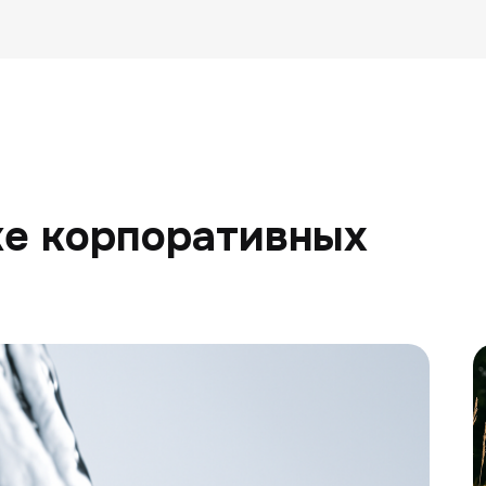
ке корпоративных
К