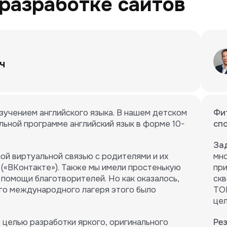
разработке сайтов
ч
изучением английского языка. В нашем детском
Фи
льной программе английский язык в форме 10-
сп
За
ой виртуальной связью с родителями и их
мно
 («ВКонтакте»). Также мы имели простенькую
при
 помощи благотворителей. Но как оказалось,
скв
го международного лагеря этого было
ТОП
це
 целью разработки яркого, оригинального
Ре