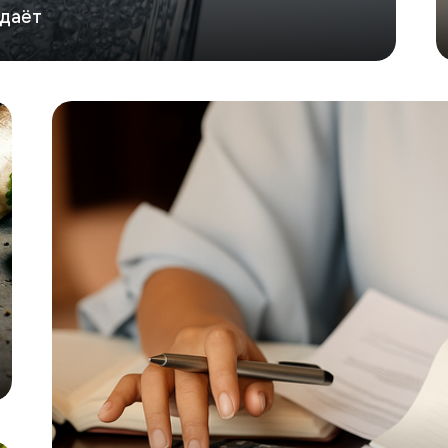
одаёт
GlobalTrust