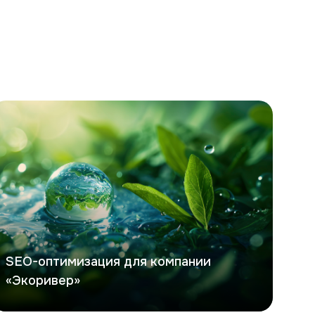
коривер
SEO-оптимизация для компании
«Экоривер»