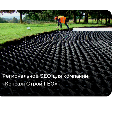
онсалтСтрой ГЕО
Региональное SEO для компании
«КонсалтСтрой ГЕО»