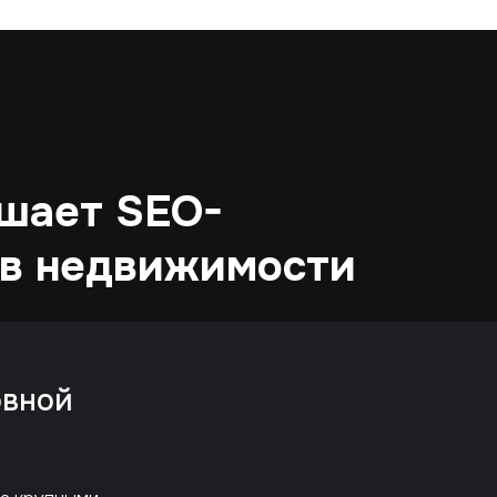
шает SEO-
ов недвижимости
овной