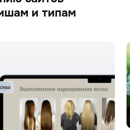
ишам и типам
Э