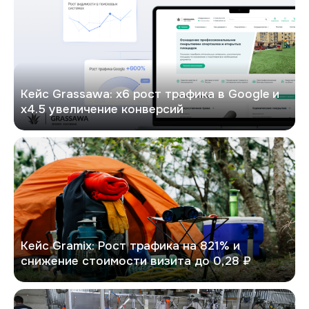
Кейс Grassawa: х6 рост трафика в Google и
х4.5 увеличение конверсий
GRAMIX
Кейс Gramix: Рост трафика на 821% и
снижение стоимости визита до 0,28 ₽
PitON