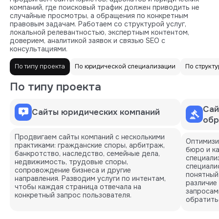
компаний, где поисковый трафик должен приводить не
случайные просмотры, а обращения по конкретным
правовым задачам. Работаем со структурой услуг,
локальной релевантностью, экспертным контентом,
доверием, аналитикой заявок и связью SEO с
консультациями.
По типу проекта
По юридической специализации
По структу
По типу проекта
Сай
Сайты юридических компаний
обр
Продвигаем сайты компаний с несколькими
Оптимизи
практиками: гражданские споры, арбитраж,
бюро и к
банкротство, наследство, семейные дела,
специализ
недвижимость, трудовые споры,
специали
сопровождение бизнеса и другие
понятный
направления. Разводим услуги по интентам,
различие
чтобы каждая страница отвечала на
запросам
конкретный запрос пользователя.
обратить