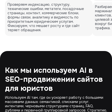
Проверяем индексацию, структуру,
Разбирае
технические ошибки, метатеги, посадочные
маржинал
страницы, контент, коммерческие блоки,
клиентов
формы связи, аналитику и видимость по
целевой 
приоритетным юридическим услугам.
вокруг би
Фиксируем, что мешает росту и где сайт
трафика.
теряет обращения.
Как мы используем AI в
SEO-продвижении сайтов
для юристов
Используем AI там, где он ускоряет работу с большими
массивами данных: семантикой, списками услуг,
интентами, черновыми структурами страниц, FAQ,
дублями и первичной группировкой запросов. Стратегию,