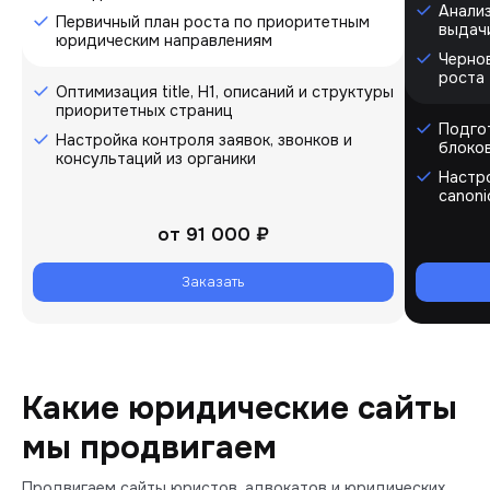
Анализ
Первичный план роста по приоритетным
выдач
юридическим направлениям
Черно
роста
Оптимизация title, H1, описаний и структуры
приоритетных страниц
Подгот
Настройка контроля заявок, звонков и
блоков
консультаций из органики
Настро
canoni
от
91 000 ₽
Заказать
Какие юридические сайты
мы продвигаем
Продвигаем сайты юристов, адвокатов и юридических