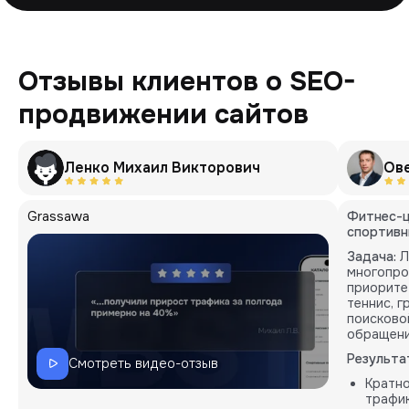
Отзывы клиентов о SEO-
продвижении сайтов
Ленко Михаил Викторович
Ов
Grassawa
Фитнес-ц
спортивн
Задача:
Л
многопро
приорите
теннис, 
поисково
обращени
Результа
Смотреть видео-отзыв
Кратн
трафик