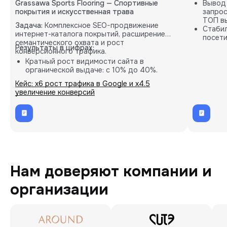
Grassawa Sports Flooring — Спортивные
Вывод
покрытия и искусственная трава
запрос
ТОП вы
Задача:
Комплексное SEO-продвижение
Стабил
интернет-каталога покрытий, расширение
посети
семантического охвата и рост
карты.
Результаты в цифрах:
конверсионного трафика.
Кратный рост видимости сайта в
органической выдаче: с 10% до 40%.
Пропорциональное увеличение количества
Кейс: х6 рост трафика в Google и х4.5
целевых B2B-заявок (лидов).
увеличение конверсий
Внедрение кастомных решений на основе
глубокой аналитики проекта.
Нам доверяют компании и
организации