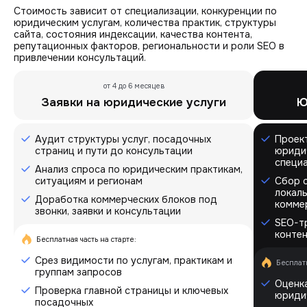
Стоимость зависит от специализации, конкуренции по
юридическим услугам, количества практик, структуры
сайта, состояния индексации, качества контента,
репутационных факторов, региональности и роли SEO в
привлечении консультаций.
от 4 до 6 месяцев
Заявки на юридические услуги
Ю
Аудит структуры услуг, посадочных
Проек
страниц и пути до консультации
юридич
специ
Анализ спроса по юридическим практикам,
ситуациям и регионам
Сбор 
локал
Доработка коммерческих блоков под
комме
звонки, заявки и консультации
SEO-тр
контен
Бесплатная часть на старте:
Срез видимости по услугам, практикам и
Бесплатн
группам запросов
Оценка
Проверка главной страницы и ключевых
юриди
посадочных